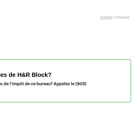
English
| Français
ices de H&R Block?
ro de l’impôt de ce bureau? Appelez le
(905)