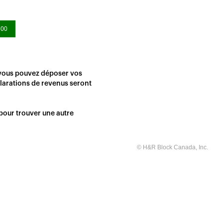
h00
 vous pouvez déposer vos
arations de revenus seront
pour trouver une autre
© H&R Block Canada, Inc.