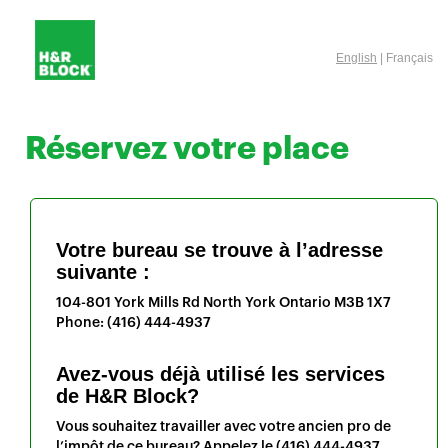
English
| Français
Réservez votre place
Votre bureau se trouve à l’adresse
suivante :
104-801 York Mills Rd
North York
Ontario
M3B 1X7
Phone:
(416) 444-4937
Avez-vous déjà utilisé les services
de H&R Block?
Vous souhaitez travailler avec votre ancien pro de
l’impôt de ce bureau? Appelez le
(416) 444-4937